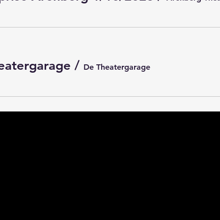
heatergarage
/
De Theatergarage