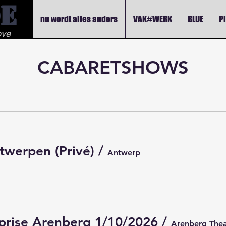
e
nu wordt alles anders
VAK#WERK
BLUE
P
ove
CABARETSHOWS
twerpen (Privé)
/
Antwerp
prise Arenberg 1/10/2026
/
Arenberg Thea