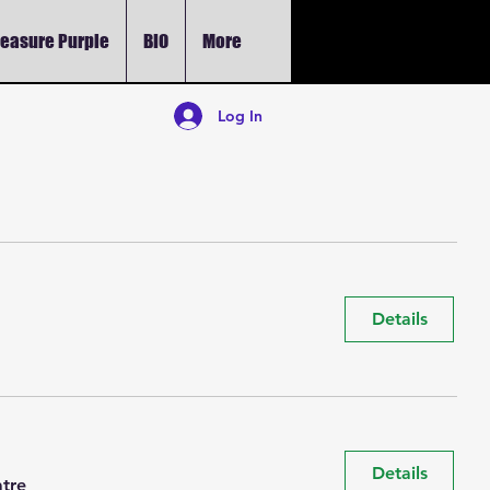
leasure Purple
BIO
More
Log In
Details
Details
tre